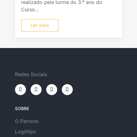
realizado pela turma do 3.º ano do
Curso...
Ler mais
Redes Sociais
SOBRE
O Patrono
Logótipo