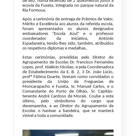
de lixo,
numa extensão de 2 quilómetros
junto à
ecovia da Fuseta, i
ntegrada no parque natural da
Ria Formosa.
Após a cerimónia de entrega de Prémios de Valor,
Mérito e Excelência aos alunos da referida escola,
foram apresentados os alunos designados
embaixadores “Escola Azul”
e o professor
coordenador da iniciativa, António
Espadaneira,
tendo-lhes sido, também, atribuídos
os respetivos diplomas e medalhas,
Estas cerimónias, presididas pelo Diretor do
Agrupamento de Escolas Dr. francisco Fernandes
Lopes, prof. Idalécio Nicolau, e pela Coordenadora
de Estabelecimento da E. B. 2, 3 Dr. João Lúcio,
profª Fátima Duarte, tiveram como convidados o
presidente da União de Freguesias de
Moncarapacho e Fuseta, Sr. Manuel Carlos, e o
Comandante do Porto de Olhão, Sr. Capitão-
tenente André Cardoso de Morais. Coube a este
último, pelo simbolismo do cargo que
desempenha, e ao Diretor do Agrupamento de
Escolas o hastear a bandeira, que se manterá
visível a toda a comunidade.