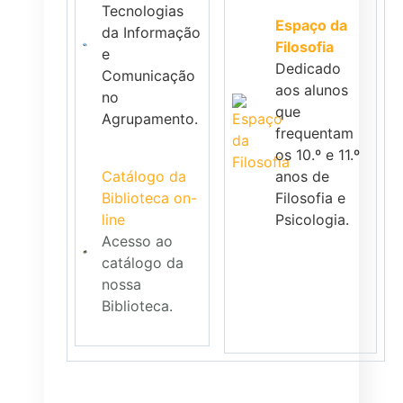
Tecnologias
Espaço da
da Informação
Filosofia
e
Dedicado
Comunicação
aos alunos
no
que
Agrupamento.
frequentam
os 10.º e 11.º
Catálogo da
anos de
Biblioteca on-
Filosofia e
line
Psicologia.
Acesso ao
catálogo da
nossa
Biblioteca.