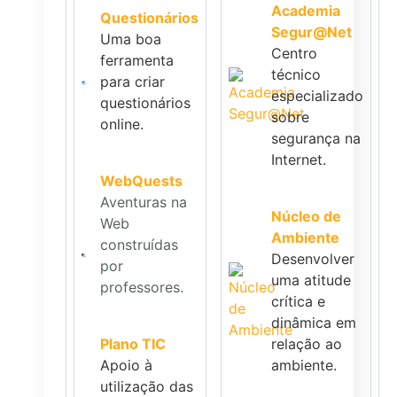
Academia
Questionários
Segur@Net
Uma boa
Centro
ferramenta
técnico
para criar
especializado
questionários
sobre
online.
segurança na
Internet.
WebQuests
Aventuras na
Núcleo de
Web
Ambiente
construídas
Desenvolver
por
uma atitude
professores.
crítica e
dinâmica em
Plano TIC
relação ao
Apoio à
ambiente.
utilização das