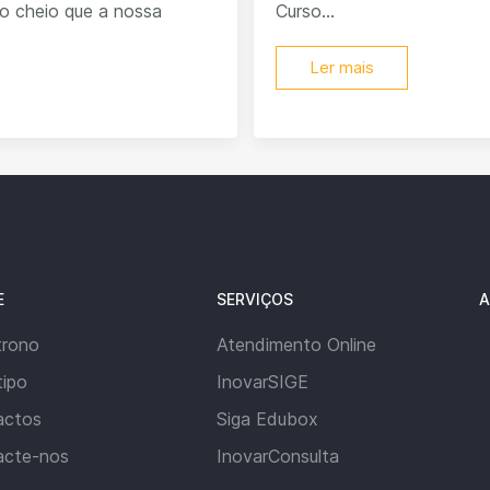
o cheio que a nossa
Curso...
Ler mais
E
SERVIÇOS
A
trono
Atendimento Online
ipo
InovarSIGE
actos
Siga Edubox
acte-nos
InovarConsulta