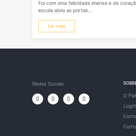
Foi com uma felicidade imensa e de coraçã
escola abriu as portas...
Ler mais
SOBR
Redes Sociais
O Pa
Logót
Cont
Cont