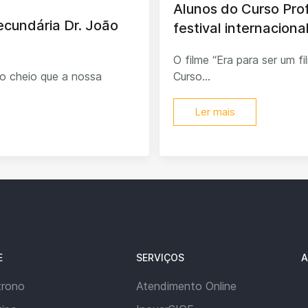
Alunos do Curso Pro
Secundária Dr. João
festival internacion
O filme “Era para ser um f
o cheio que a nossa
Curso...
Ler mais
E
SERVIÇOS
A
trono
Atendimento Online