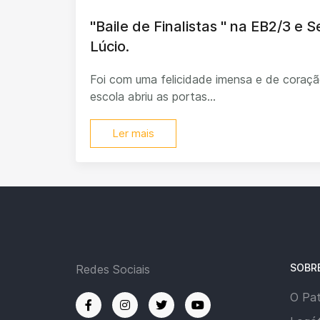
"Baile de Finalistas " na EB2/3 e 
Lúcio.
Foi com uma felicidade imensa e de coraçã
escola abriu as portas...
Ler mais
SOBR
Redes Sociais
O Pa